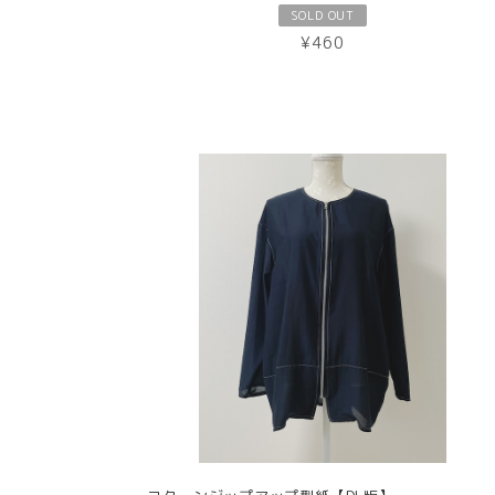
SOLD OUT
¥460