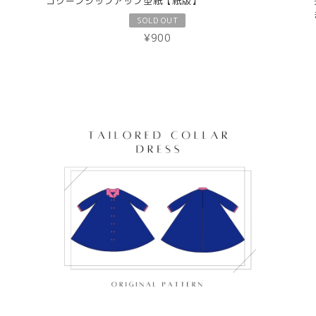
コクーンジップアップ型紙【紙版】
SOLD OUT
¥900