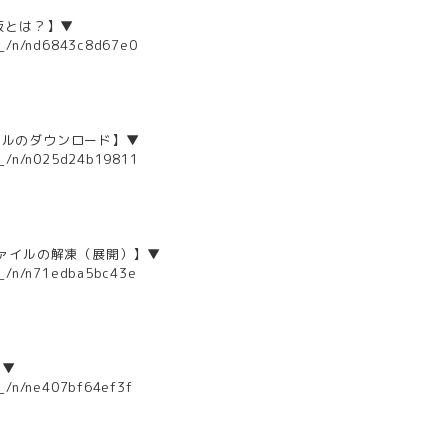
L版とは？】▼
_o_/n/nd6843c8d67e0
イルのダウンロード】▼
_o_/n/n025d24b19811
ファイルの解凍（展開）】▼
_o_/n/n71edba5bc43e
】▼
o_/n/ne407bf64ef3f