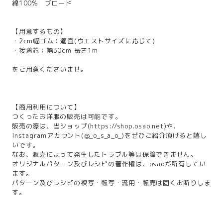
綿100% ブロード
【用意するもの】
・2cm幅ゴム：適宜(ウエストサイズに応じて)
・接着芯：幅30cm 長さ1m
をご用意くださいませ。
【商用利用について】
つくったお洋服の販売は可能です。
販売の際は、当ショップ(
https://shop.osao.net
)や、
Instagramアカウント(@_o_s_a_o_)をぜひご紹介頂けると嬉し
いです。
なお、販売によって発生したトラブル等は保障できません。
オリジナルパターン及びレシピの著作権は、osaoが所有してい
ます。
パターン及びレシピの複写・転写・流用・転売は固くお断りしま
す。