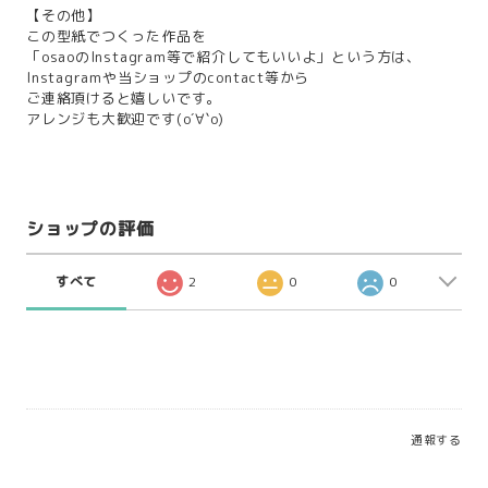
【その他】
この型紙でつくった作品を
「osaoのInstagram等で紹介してもいいよ」という方は、
Instagramや当ショップのcontact等から
ご連絡頂けると嬉しいです。
アレンジも大歓迎です(о´∀`о)
ショップの評価
すべて
2
0
0
通報する