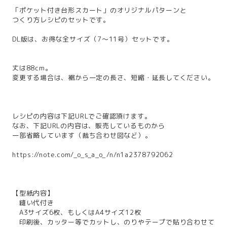
「ポケット付き台形スカート」のオリジナルパターンと
つくり方レシピのセットです。
DL版は、お得な全サイズ（7～11号）セットです。
丈は88cm。
変更する場合は、裾から一定の長さ、短縮・延長してください。
レシピの内容は下記URLでご確認頂けます。
なお、下記URLの内容は、販売しているものから
一部省略しています（裁ち合わせ図など）。
https://note.com/_o_s_a_o_/n/n1a2378792062
【型紙内容】
縫い代付き
A3サイズ6枚、もしくはA4サイズ12枚
印刷後、カッター等でカットし、のりやテープで貼り合わせて