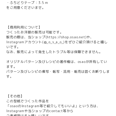
・ふちどりテープ：3.5 m
をご用意くださいませ。
【商用利用について】
つくったお洋服の販売は可能です。
販売の際は、当ショップ(
https://shop.osao.net
)や、
Instagramアカウント(@_o_s_a_o_)をぜひご紹介頂けると嬉し
いです。
なお、販売によって発生したトラブル等は保障できません。
オリジナルパターン及びレシピの著作権は、osaoが所有してい
ます。
パターン及びレシピの複写・転写・流用・転売は固くお断りしま
す。
【その他】
この型紙でつくった作品を
「osaoのInstagram等で紹介してもいいよ」という方は、
Instagramや当ショップのcontact等から
ご連絡頂けると嬉しいです。