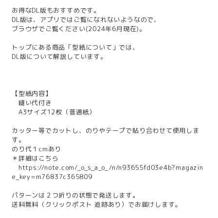
お得なDL版もおすすめです。
DL版は、アプリではご覧になれないようなので、
ブラウザでご覧ください(2024年6月現在)。
トップにある商品「型紙について」では、
DL版について解説しています。
【型紙内容】
縫い代付き
A3サイズ12枚（普通紙）
カッター等でカットし、のりやテープで貼り合わせて使用しま
す。
のり代１cmあり
＊詳細はこちら
https://note.com/_o_s_a_o_/n/n93655fd03e4b?magazin
e_key=m76837c365809
パターンは２つ折りの状態で発送します。
送料無料（クリックポスト 追跡あり）でお届けします。