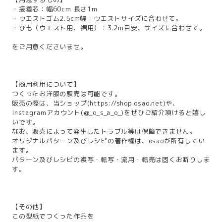
・接着芯：幅60cm 長さ1m
・ウエストゴム2.5cm幅：ウエストサイズに合わせて。
・ひも（ウエスト用、裾用）：3.2m目安、サイズに合わせて。
をご用意くださいませ。
【商用利用について】
つくったお洋服の販売は可能です。
販売の際は、当ショップ(
https://shop.osao.net
)や、
Instagramアカウント(@_o_s_a_o_)をぜひご紹介頂けると嬉し
いです。
なお、販売によって発生したトラブル等は保障できません。
オリジナルパターン及びレシピの著作権は、osaoが所有してい
ます。
パターン及びレシピの複写・転写・流用・転売は固くお断りしま
す。
【その他】
この型紙でつくった作品を