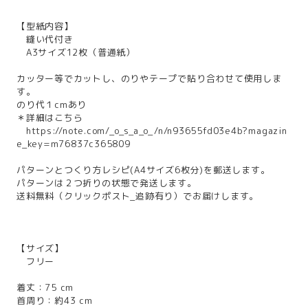
【型紙内容】
縫い代付き
A3サイズ12枚（普通紙）
カッター等でカットし、のりやテープで貼り合わせて使用しま
す。
のり代１cmあり
＊詳細はこちら
https://note.com/_o_s_a_o_/n/n93655fd03e4b?magazin
e_key=m76837c365809
パターンとつくり方レシピ(A4サイズ6枚分)を郵送します。
パターンは２つ折りの状態で発送します。
送料無料（クリックポスト_追跡有り）でお届けします。
【サイズ】
フリー
着丈：75 cm
首周り：約43 cm