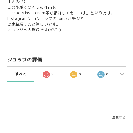
【その他】
この型紙でつくった作品を
「osaoのInstagram等で紹介してもいいよ」という方は、
Instagramや当ショップのcontact等から
ご連絡頂けると嬉しいです。
アレンジも大歓迎です(о´∀`о)
ショップの評価
すべて
2
0
0
通報する