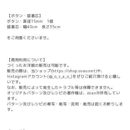
【ボタン・接着芯】
ボタン：直径15mm 1個
接着芯：幅40cm 長さ35cm
をご用意くださいませ。
【商用利用について】
つくったお洋服の販売は可能です。
販売の際は、当ショップ(
https://shop.osao.net
)や、
Instagramアカウント(@_o_s_a_o_)をぜひご紹介頂けると嬉し
いです。
なお、販売によって発生したトラブル等は保障できません。
オリジナルパターン及びレシピの著作権は、osaoが所有してい
ます。
パターン及びレシピの複写・転写・流用・転売は固くお断りしま
す。