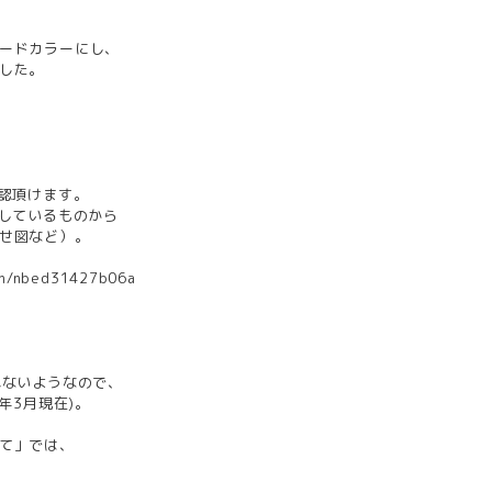
ードカラーにし、
した。
確認頂けます。
売しているものから
せ図など）。
_/n/nbed31427b06a
れないようなので、
年3月現在)。
て」では、
。