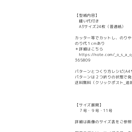
【型紙内容】
縫い代付き
A3サイズ24枚（普通紙）
カッター等でカットし、のりや
のり代１cmあり
＊詳細はこちら
https://note.com/_o_s_a
365809
パターンとつくり方レシピ(A4
パターンは２つ折りの状態で発
送料無料（クリックポスト_追
【サイズ展開】
７号・９号・11号
詳細は画像のサイズ表をご参照