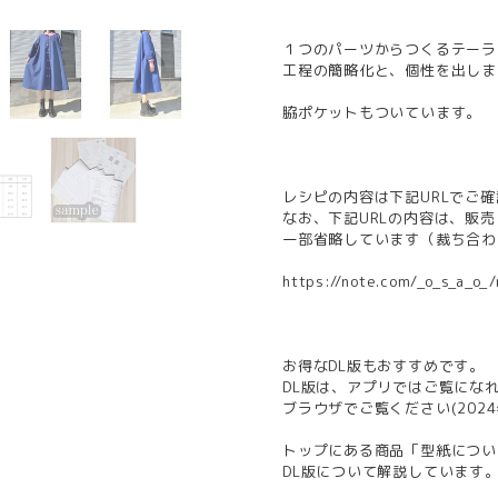
１つのパーツからつくるテーラ
工程の簡略化と、個性を出しま
脇ポケットもついています。
レシピの内容は下記URLでご
なお、下記URLの内容は、販
一部省略しています（裁ち合わ
https://note.com/_o_s_a_o
お得なDL版もおすすめです。
DL版は、アプリではご覧にな
ブラウザでご覧ください(2024
トップにある商品「型紙につい
DL版について解説しています