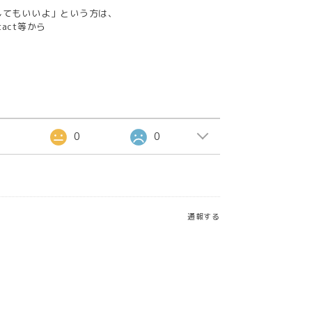
紹介してもいいよ」という方は、
tact等から
2
0
0
通報する