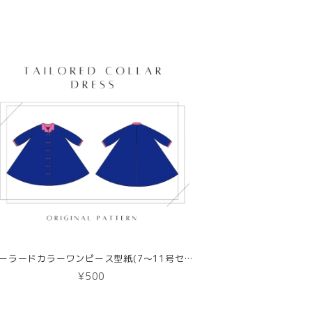
テーラードカラーワンピース型紙(7〜11号セット)【DL版／レシピ付き】商用利用可能
¥500