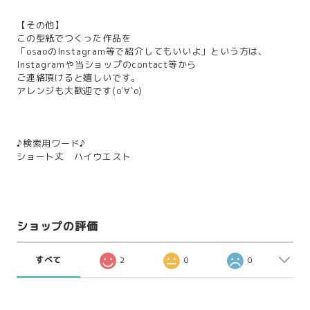
【その他】
この型紙でつくった作品を
「osaoのInstagram等で紹介してもいいよ」という方は、
Instagramや当ショップのcontact等から
ご連絡頂けると嬉しいです。
アレンジも大歓迎です(о´∀`о)
♪検索用ワード♪
ショート丈 ハイウエスト
ショップの評価
すべて
2
0
0