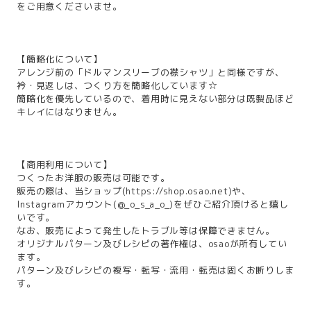
をご用意くださいませ。
【簡略化について】
アレンジ前の「ドルマンスリーブの襟シャツ」と同様ですが、
衿・見返しは、つくり方を簡略化しています☆
簡略化を優先しているので、着用時に見えない部分は既製品ほど
キレイにはなりません。
【商用利用について】
つくったお洋服の販売は可能です。
販売の際は、当ショップ(
https://shop.osao.net
)や、
Instagramアカウント(@_o_s_a_o_)をぜひご紹介頂けると嬉し
いです。
なお、販売によって発生したトラブル等は保障できません。
オリジナルパターン及びレシピの著作権は、osaoが所有してい
ます。
パターン及びレシピの複写・転写・流用・転売は固くお断りしま
す。