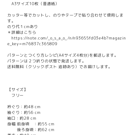
A3サイズ10枚（普通紙）
カッター等でカットし、のりやテープで貼り合わせて使用しま
す。
のり代１cmあり
＊詳細はこちら
https://note.com/_o_s_a_o_/n/n93655fd03e4b?magazin
e_key=m76837c365809
パターンとつくり方レシピ(A4サイズ4枚分)を郵送します。
パターンは２つ折りの状態で発送します。
送料無料（クリックポスト 追跡あり）でお届けします。
【サイズ】
フリー
衿ぐり：約48 cm
袖ぐり：約56 cm
袖口：約28 cm
身幅 前身頃 ：約55 cm
後ろ身頃：約62 cm