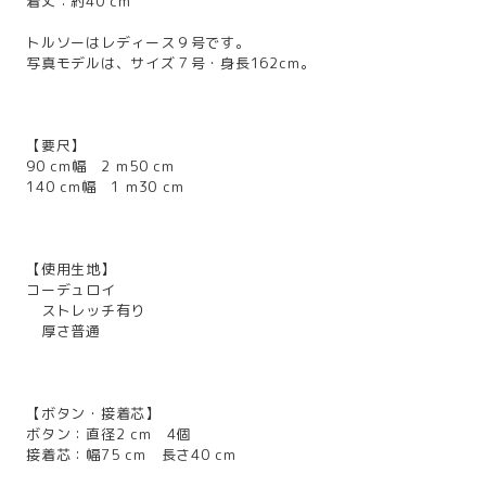
着丈：約40 cm
トルソーはレディース９号です。
写真モデルは、サイズ７号・身長162cm。
【要尺】
90 cm幅 2 m50 cm
140 cm幅 1 m30 cm
【使用生地】
コーデュロイ
ストレッチ有り
厚さ普通
【ボタン・接着芯】
ボタン：直径2 cm 4個
接着芯：幅75 cm 長さ40 cm