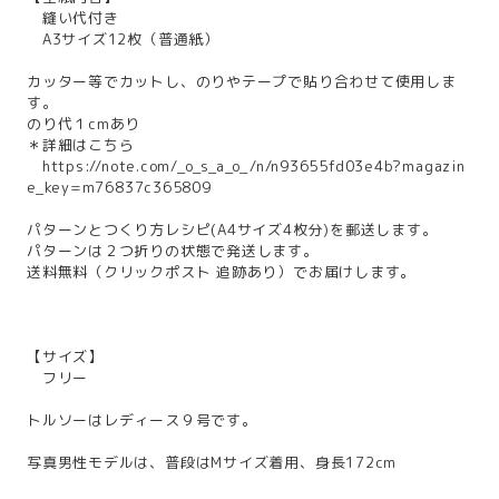
縫い代付き
A3サイズ12枚（普通紙）
カッター等でカットし、のりやテープで貼り合わせて使用しま
す。
のり代１cmあり
＊詳細はこちら
https://note.com/_o_s_a_o_/n/n93655fd03e4b?magazin
e_key=m76837c365809
パターンとつくり方レシピ(A4サイズ4枚分)を郵送します。
パターンは２つ折りの状態で発送します。
送料無料（クリックポスト 追跡あり）でお届けします。
【サイズ】
フリー
トルソーはレディース９号です。
写真男性モデルは、普段はMサイズ着用、身長172cm