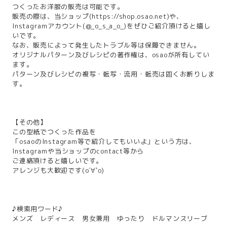
つくったお洋服の販売は可能です。
販売の際は、当ショップ(
https://shop.osao.net
)や、
Instagramアカウント(@_o_s_a_o_)をぜひご紹介頂けると嬉し
いです。
なお、販売によって発生したトラブル等は保障できません。
オリジナルパターン及びレシピの著作権は、osaoが所有してい
ます。
パターン及びレシピの複写・転写・流用・転売は固くお断りしま
す。
【その他】
この型紙でつくった作品を
「osaoのInstagram等で紹介してもいいよ」という方は、
Instagramや当ショップのcontact等から
ご連絡頂けると嬉しいです。
アレンジも大歓迎です(о´∀`о)
♪検索用ワード♪
メンズ レディース 男女兼用 ゆったり ドルマンスリーブ