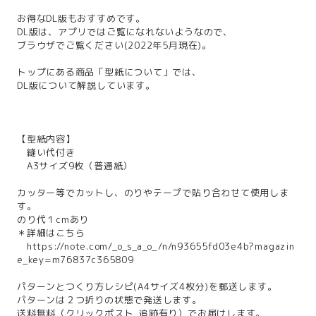
お得なDL版もおすすめです。
DL版は、アプリではご覧になれないようなので、
ブラウザでご覧ください(2022年5月現在)。
トップにある商品「型紙について」では、
DL版について解説しています。
【型紙内容】
縫い代付き
A3サイズ9枚（普通紙）
カッター等でカットし、のりやテープで貼り合わせて使用しま
す。
のり代１cmあり
＊詳細はこちら
https://note.com/_o_s_a_o_/n/n93655fd03e4b?magazin
e_key=m76837c365809
パターンとつくり方レシピ(A4サイズ4枚分)を郵送します。
パターンは２つ折りの状態で発送します。
送料無料（クリックポスト_追跡有り）でお届けします。