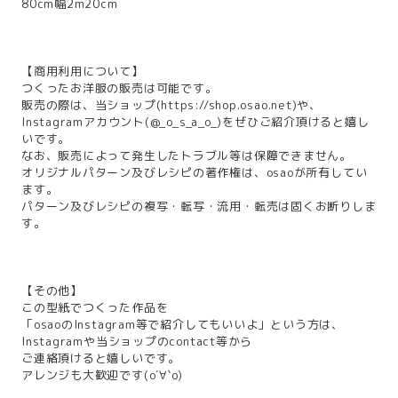
80cm幅2m20cm
【商用利用について】
つくったお洋服の販売は可能です。
販売の際は、当ショップ(
https://shop.osao.net
)や、
Instagramアカウント(@_o_s_a_o_)をぜひご紹介頂けると嬉し
いです。
なお、販売によって発生したトラブル等は保障できません。
オリジナルパターン及びレシピの著作権は、osaoが所有してい
ます。
パターン及びレシピの複写・転写・流用・転売は固くお断りしま
す。
【その他】
この型紙でつくった作品を
「osaoのInstagram等で紹介してもいいよ」という方は、
Instagramや当ショップのcontact等から
ご連絡頂けると嬉しいです。
アレンジも大歓迎です(о´∀`о)