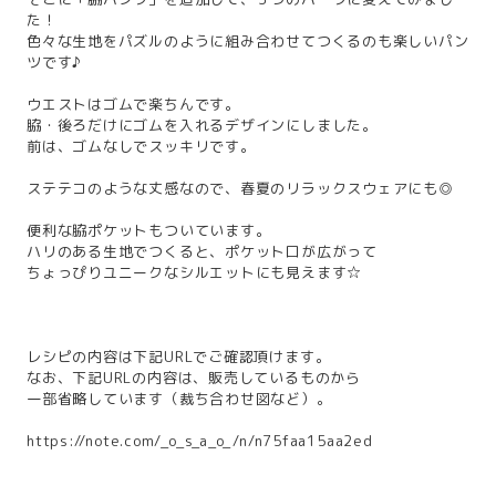
た！
色々な生地をパズルのように組み合わせてつくるのも楽しいパン
ツです♪
ウエストはゴムで楽ちんです。
脇・後ろだけにゴムを入れるデザインにしました。
前は、ゴムなしでスッキリです。
ステテコのような丈感なので、春夏のリラックスウェアにも◎
便利な脇ポケットもついています。
ハリのある生地でつくると、ポケット口が広がって
ちょっぴりユニークなシルエットにも見えます☆
レシピの内容は下記URLでご確認頂けます。
なお、下記URLの内容は、販売しているものから
一部省略しています（裁ち合わせ図など）。
https://note.com/_o_s_a_o_/n/n75faa15aa2ed