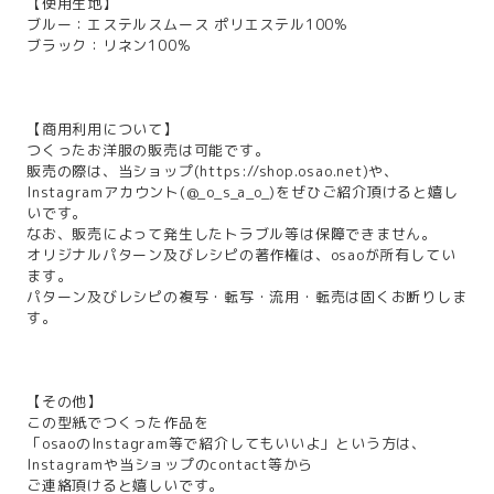
【使用生地】
ブルー：エステルスムース ポリエステル100%
ブラック：リネン100%
【商用利用について】
つくったお洋服の販売は可能です。
販売の際は、当ショップ(
https://shop.osao.net
)や、
Instagramアカウント(@_o_s_a_o_)をぜひご紹介頂けると嬉し
いです。
なお、販売によって発生したトラブル等は保障できません。
オリジナルパターン及びレシピの著作権は、osaoが所有してい
ます。
パターン及びレシピの複写・転写・流用・転売は固くお断りしま
す。
【その他】
この型紙でつくった作品を
「osaoのInstagram等で紹介してもいいよ」という方は、
Instagramや当ショップのcontact等から
ご連絡頂けると嬉しいです。