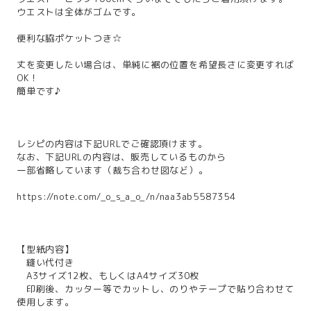
ウエストは全体がゴムです。
便利な脇ポケットつき☆
丈を変更したい場合は、単純に裾の位置を希望長さに変更すれば
OK！
簡単です♪
レシピの内容は下記URLでご確認頂けます。
なお、下記URLの内容は、販売しているものから
一部省略しています（裁ち合わせ図など）。
https://note.com/_o_s_a_o_/n/naa3ab5587354
【型紙内容】
縫い代付き
A3サイズ12枚、もしくはA4サイズ30枚
印刷後、カッター等でカットし、のりやテープで貼り合わせて
使用します。