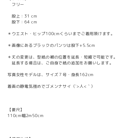
フリー
股上：31 cm
股下：64 cm
＊ウエスト・ヒップ100cmくらいまでご着用頂けます。
＊画像にあるブラックのパンツは股下+5.5cm
＊丈の変更は、型紙の裾の位置を延長・短縮で可能です。
延長する場合は、ご自身で紙の追加をお願いします。
写真女性モデルは、サイズ７号・身長162cm
着画の静電気強めでゴメンナサイ（´>人<｀）
【要尺】
110cm幅2m50cm