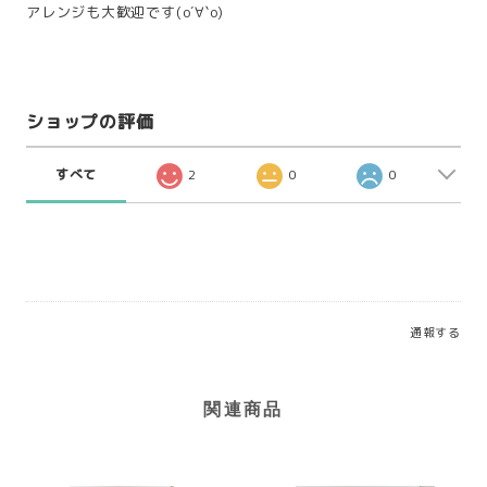
アレンジも大歓迎です(о´∀`о)
ショップの評価
すべて
2
0
0
通報する
関連商品