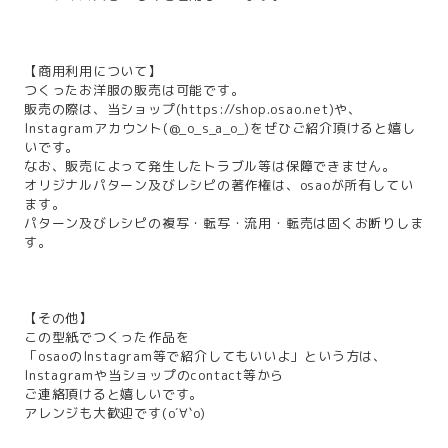
【商用利用について】
つくったお洋服の販売は可能です。
販売の際は、当ショップ(
https://shop.osao.net
)や、
Instagramアカウント(@_o_s_a_o_)をぜひご紹介頂けると嬉し
いです。
なお、販売によって発生したトラブル等は保障できません。
オリジナルパターン及びレシピの著作権は、osaoが所有してい
ます。
パターン及びレシピの複写・転写・流用・転売は固くお断りしま
す。
【その他】
この型紙でつくった作品を
「osaoのInstagram等で紹介してもいいよ」という方は、
Instagramや当ショップのcontact等から
ご連絡頂けると嬉しいです。
アレンジも大歓迎です(о´∀`о)