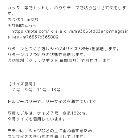
カッター等でカットし、のりやテープで貼り合わせて使用しま
す。
のり代１cmあり
＊詳細はこちら
https://note.com/_o_s_a_o_/n/n93655fd03e4b?magazin
e_key=m76837c365809
パターンとつくり方レシピ(A4サイズ3枚分)を郵送します。
パターンは２つ折りの状態で発送します。
送料無料（クリックポスト 追跡あり）でお届けします。
【サイズ展開】
７号・９号・11号・13号
トルソーは９号で、９号サイズを着せています。
写真モデルは、サイズ７号・身長162cm。
９号サイズを着用しています。
モデルは、シャツなどの上に重ね着するため、
ワンサイズ大きいものを着用しています。