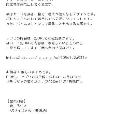
服に立体感も出してくれます。
裾はカーブを描き、脇で一番丈が短くなるデザインです。
ボトムスから出して着用しても可愛いシルエットです。
また、ボトムスにインして着ることも出来る丈感です。
レシピの内容は下記URLでご確認頂けます。
なお、下記URLの内容は、販売しているものから
一部省略しています（裁ち合わせ図など）。
https://note.com/_o_s_a_o_/n/n905d5d2a933e
お得なDL版もおすすめです。
DL版は、アプリではご覧になれないようなので、
ブラウザでご覧ください(2020年11月1日現在)。
【型紙内容】
縫い代付き
A3サイズ６枚（普通紙）