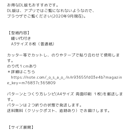
お得なDL版もおすすめです。
DL版は、アプリではご覧になれないようなので、
ブラウザでご覧ください(2020年9月現在)。
【型紙内容】
縫い代付き
A3サイズ８枚（普通紙）
カッター等でカットし、のりやテープで貼り合わせて使用しま
す。
のり代１cmあり
＊詳細はこちら
https://note.com/_o_s_a_o_/n/n93655fd03e4b?magazin
e_key=m76837c365809
パターンとつくり方レシピ(A4サイズ 両面印刷 １枚)を郵送しま
す。
パターンは２つ折りの状態で発送します。
送料無料（クリックポスト、追跡あり）でお届けします。
【サイズ展開】