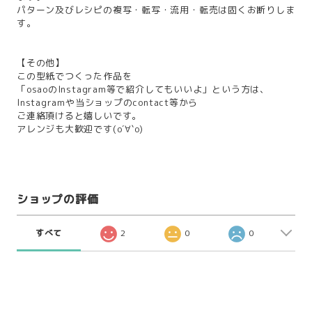
パターン及びレシピの複写・転写・流用・転売は固くお断りしま
す。
【その他】
この型紙でつくった作品を
「osaoのInstagram等で紹介してもいいよ」という方は、
Instagramや当ショップのcontact等から
ご連絡頂けると嬉しいです。
アレンジも大歓迎です(о´∀`о)
ショップの評価
すべて
2
0
0