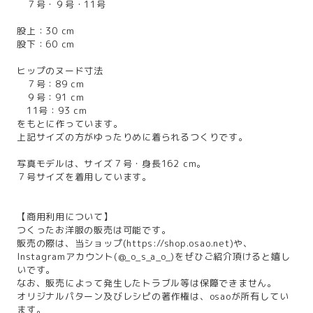
７号・９号・11号
股上：30 cm
股下：60 cm
ヒップのヌード寸法
７号：89 cm
９号：91 cm
11号：93 cm
をもとに作っています。
上記サイズの方がゆったりめに着られるつくりです。
写真モデルは、サイズ７号・身長162 cm。
７号サイズを着用しています。
【商用利用について】
つくったお洋服の販売は可能です。
販売の際は、当ショップ(
https://shop.osao.net
)や、
Instagramアカウント(@_o_s_a_o_)をぜひご紹介頂けると嬉し
いです。
なお、販売によって発生したトラブル等は保障できません。
オリジナルパターン及びレシピの著作権は、osaoが所有してい
ます。